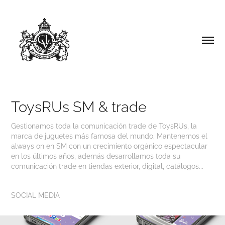
ToysRUs SM & trade
Gestionamos toda la comunicación trade de ToysRUs, la
marca de juguetes más famosa del mundo. Mantenemos el
always on en SM con un crecimiento orgánico espectacular
en los últimos años, además desarrollamos toda su
comunicación trade en tiendas exterior, digital, catálogos...
SOCIAL MEDIA