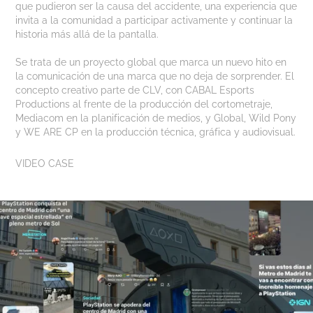
que pudieron ser la causa del accidente, una experiencia que
invita a la comunidad a participar activamente y continuar la
historia más allá de la pantalla.
Se trata de un proyecto global que marca un nuevo hito en
la comunicación de una marca que no deja de sorprender. El
concepto creativo parte de CLV, con CABAL Esports
Productions al frente de la producción del cortometraje,
Mediacom en la planificación de medios, y Global, Wild Pony
y WE ARE CP en la producción técnica, gráfica y audiovisual.
VIDEO CASE