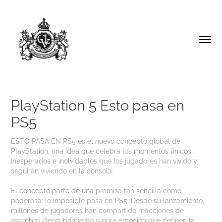
PlayStation 5 Esto pasa en 
PS5
ESTO PASA EN PS5 es el nuevo concepto global de
PlayStation, una idea que celebra los momentos únicos,
inesperados e inolvidables que los jugadores han vivido y
seguirán viviendo en la consola.
El concepto parte de una premisa tan sencilla como
poderosa: lo imposible pasa en PS5. Desde su lanzamiento,
millones de jugadores han compartido reacciones de
asombro, descubrimiento o pura emoción que definen la