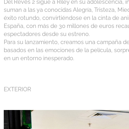
Del Revés 2 sigue a Riley en su adolescencia,
suman a las ya conocidas Alegría, Tristeza, Mied
éxito rotundo, convirtiéndose en la cinta de ani
España, con más de 30 millones de euros reca
espectadores desde su estreno.
Para su lanzamiento, creamos una campaña de e
basados en las emociones de la película, sorp
en un entorno inesperado.
EXTERIOR