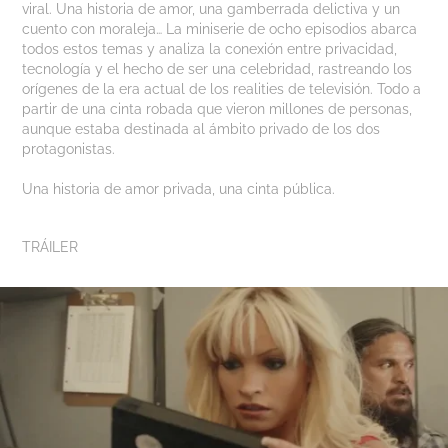
viral. Una historia de amor, una gamberrada delictiva y un
cuento con moraleja… La miniserie de ocho episodios abarca
todos estos temas y analiza la conexión entre privacidad,
tecnología y el hecho de ser una celebridad, rastreando los
orígenes de la era actual de los realities de televisión. Todo a
partir de una cinta robada que vieron millones de personas,
aunque estaba destinada al ámbito privado de los dos
protagonistas.
Una historia de amor privada, una cinta pública.
TRÁILER