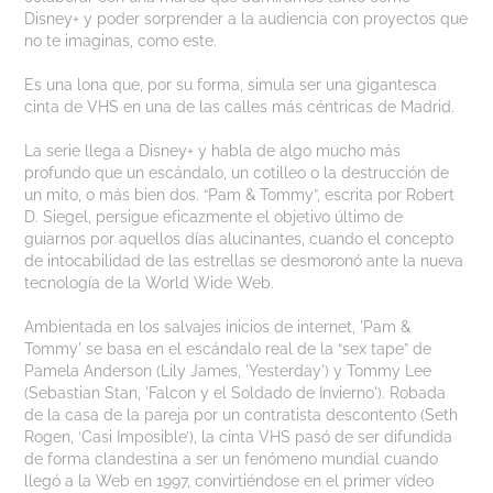
Disney+ y poder sorprender a la audiencia con proyectos que
no te imaginas, como este.
Es una lona que, por su forma, simula ser una gigantesca
cinta de VHS en una de las calles más céntricas de Madrid.
La serie llega a Disney+ y habla de algo mucho más
profundo que un escándalo, un cotilleo o la destrucción de
un mito, o más bien dos. “Pam & Tommy”, escrita por Robert
D. Siegel, persigue eficazmente el objetivo último de
guiarnos por aquellos días alucinantes, cuando el concepto
de intocabilidad de las estrellas se desmoronó ante la nueva
tecnología de la World Wide Web.
Ambientada en los salvajes inicios de internet, 'Pam &
Tommy' se basa en el escándalo real de la “sex tape” de
Pamela Anderson (Lily James, 'Yesterday') y Tommy Lee
(Sebastian Stan, 'Falcon y el Soldado de Invierno'). Robada
de la casa de la pareja por un contratista descontento (Seth
Rogen, ‘Casi Imposible’), la cinta VHS pasó de ser difundida
de forma clandestina a ser un fenómeno mundial cuando
llegó a la Web en 1997, convirtiéndose en el primer vídeo