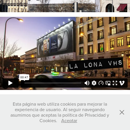
↑
Back to Top
Esta página web utiliza cookies para mejorar la
experiencia de usuario. Al seguir navegando
asumimos que aceptas la política de Privacidad y
Cookies.
Aceptar
© C L V 2026