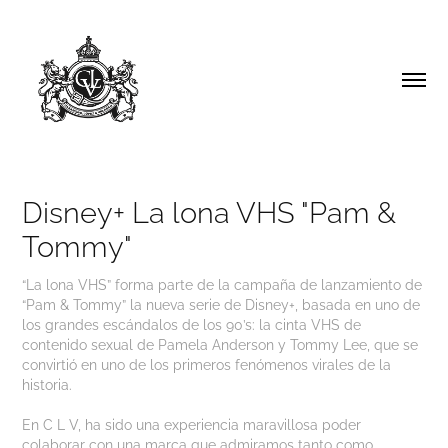
Disney+ La lona VHS "Pam & 
Tommy"
“La lona VHS” forma parte de la campaña de lanzamiento de
“Pam & Tommy” la nueva serie de Disney+, basada en uno de
los grandes escándalos de los 90’s: la cinta VHS de
contenido sexual de Pamela Anderson y Tommy Lee, que se
convirtió en uno de los primeros fenómenos virales de la
historia.
En C L V, ha sido una experiencia maravillosa poder
colaborar con una marca que admiramos tanto como