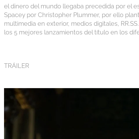
el dinero del mundo llegaba precedida por el e
Spacey por Christopher Plummer, por ello pla
multimedia en exterior, medios digitales, RR.SS.
los 5 mejores lanzamientos del título en los d
TRÁILER