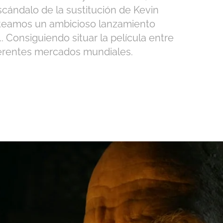
scándalo de la sustitución de Kevin
nteamos un ambicioso lanzamiento
.. Consiguiendo situar la película entre
iferentes mercados mundiales.