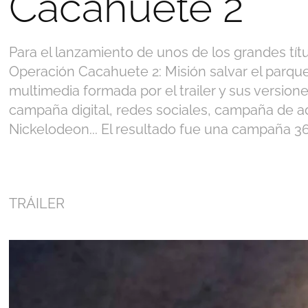
Cacahuete 2
Para el lanzamiento de unos de los grandes tít
Operación Cacahuete 2: Misión salvar el parq
multimedia formada por el trailer y sus version
campaña digital, redes sociales, campaña de 
Nickelodeon... El resultado fue una campaña 3
TRÁILER