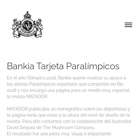
Bankia Tarjeta Paralímpicos
En el año Olímpico 2016, Bankia quería mostrar su apoyo a
los atletas Paralímpicos españoles que competían en Río
2016 y nos encargó una página para un medio muy especial,
la revista MATADOR.
MATADOR publicaba un monográfico sobre los deportistas y
la página tenía que estar a la altura del nivel de diseño de la
revista. Para ello contamos con la colaboración del ilustrador
David Despaú de The Mushroom Company.
El resultado fue una pieza muy visual e impactante.