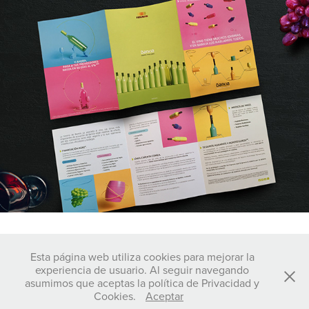
↑
Back to Top
Esta página web utiliza cookies para mejorar la
experiencia de usuario. Al seguir navegando
asumimos que aceptas la política de Privacidad y
Cookies.
Aceptar
© C L V 2026