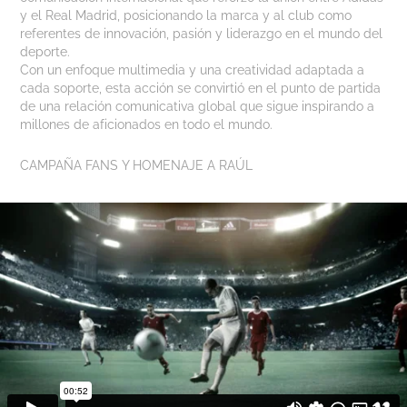
y el Real Madrid, posicionando la marca y al club como
referentes de innovación, pasión y liderazgo en el mundo del
deporte.
Con un enfoque multimedia y una creatividad adaptada a
cada soporte, esta acción se convirtió en el punto de partida
de una relación comunicativa global que sigue inspirando a
millones de aficionados en todo el mundo.
CAMPAÑA FANS Y HOMENAJE A RAÚL