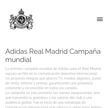
Adidas Real Madrid Campaña 
mundial
La primera campaña mundial de Adidas para el Real Madrid
supuso un hito en la comunicación deportiva internacional.
Un proyecto integral que abarcó TV, medios digitales, punto
de venta, exterior y prensa, garantizando una presencia
coherente y reconocible en todos los canales.
La campaña no solo presentó las nuevas equipaciones, sino
que transmitió la grandeza y los valores del club a una
audiencia global. Fue el inicio de una estrategia de
comunicación internacional que reforzó la unión entre Adidas